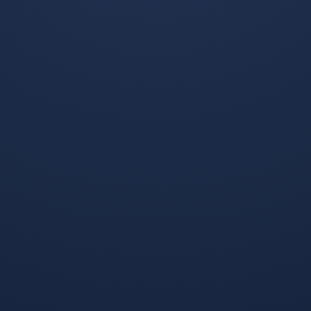
臂，就
音太大，大到让人耳鸣,大到让世界足球的版图在
雷火电竞充值-冰原裂痕，2026世界杯黑马之战，斯洛伐克用防守反击撕碎枫叶军团，加维导演冷门之夜
雷火电竞合作-蓝白红之夜的破晓，贝林厄姆引领德国战车碾压法兰西，控球革命重写2026世界杯剧本
展示了它
这一刻发生了一次不可逆转的位移。 2比1，泰国
场焦点战
卡塔尔的夜空被染成德意志的黑色、红色与金
比赛,
力克匈牙利,拿下了2026世界杯揭幕战的胜利。
的
被外界
色。 当终场哨声刺破卢赛尔体育场的喧嚣，记分
6年世
这不是冷门，这是一个国家足球历史的“唯一
-0大
牌上醒目的4-1仿佛一记重锤，砸碎了法国足球
尔队在
性”时刻。 唯一的德容，唯一的战术革命 这场比
间翻
长久以来的骄傲，这不是一场普通的胜利——这
体育场
赛之所以成为经典，不仅仅因为它是揭幕战，更
组
雷火电竞网址-北欧童话再续，佩德里魔法点亮2026世界杯，丹麦铁骑踏破枫叶之国
雷火电竞-橙衣风暴下的北非之狐，哈基米绝杀夜，C组血战定乾坤
含义
是德国足球在2026年世界杯小组赛上，向整个世
橙衣军
因为荷兰名帅弗兰克·德容用一场比赛定义了“现
座
体育场的
2026年世界杯C组的这场对决,注定载入史册，当
员的完
界宣告的一场权力交接，而站在权力舞台中央的,
.
代足球的东南亚解法”。...
球的童话
荷兰队与波兰队在卢赛尔体育场狭路相逢，没有
？ 本届
是一个年仅23岁的英国人。 贝林厄姆，那个身披
通的四分
人会料到比赛会以一种如此戏剧性的方式收场，
的“悬
德国战袍的英格兰灵魂。 当他在第12分钟用一记
北欧劲
更令人意外的是，全场最闪耀的名字，既不属于
森·戴
穿云箭般的远射撕开法国防线时，整个球场安静
匪
丹麦足
橙色军团的德佩，也非波兰神锋莱万多夫斯基，
捧为“最
了整整三秒，那不是进球的欢呼——那是震惊，
个夜
而是摩洛哥人的骄傲——阿什拉夫·哈基米。 上
法国门将迈尼昂的指尖甚至未能触及皮球，它
—佩德
半场：橙衣军团的完美风暴 比赛从一开始就呈现
像...
6
几乎没有
出荷兰式的统治力,范加尔麾下的这支荷兰队，摒
赛三战
弃了以往“全攻全守”的激进，转而追求一种更具
6
，他们
效率的控制型打法，第12分钟，德容在中场策动
攻势，一脚精准的斜传撕开了波兰人的防线，...
死
曲