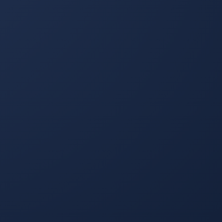
意考验蓝黑军团的心脏。一次快速反击，对
巴黎圣日耳曼里斯本竞技阿贾克斯和曼彻斯
手锋线如手术刀般精准的传切撕裂了防线，
雷火电竞亚洲先驱-当印加战吼撕裂墨美苍穹，秘鲁
特联队无疑是欧洲传统足球强队的佼佼者。
皮球冷静地滚入网窝。0-1...
钢铁牢笼，与三笘薰一个人的世界杯开幕战
2022年卡塔尔世界杯，法国队公布的阵容名
单如下主教练迪迪埃·德尚 门将洛里托特纳
雷火电竞简介-沙漠绿茵的红色风暴，2026世界杯A
姆热刺曼丹达雷恩阿雷奥拉西汉姆联后卫瓦
焦点战，越南以血性撕碎卡塔尔，德容铸就中场王
拉内曼联金彭贝巴黎圣日耳曼孔德巴塞罗那
卢卡斯·埃尔南德斯拜仁慕尼黑特奥·埃尔南
雷火电竞主播-构思（扩展思维）
德斯米...
雷火电竞app-方格旗下的炼金术，当克罗地亚的银发
帮在2026巅峰对决中，用战术绞杀意大利的星辰
雷火电竞充值-北境风暴，当枫叶红淹没桑巴黄—202
世界杯E组关键战，加拿大逆转巴西的控球革命
雷火电竞合作-1.当沙漠遇见多瑙河，莫德里奇在202
世界杯最不可思议的唯一之战
雷火电竞网址-节奏之王的加冕礼，当比利时用慢杀
悬念，姆巴佩用快点亮星空
雷火电竞下载-点球之外的史诗，当克罗地亚的狂想
，奏响在秘鲁的安第斯之巅
雷火电竞-绝境中的橙色风暴，2026世界杯A组，范