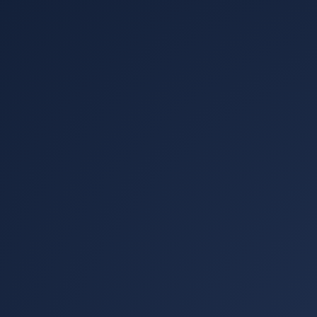
牙队赞助商则推出智能护膝，广告语直指"防巨
书赫然写着："当哈兰德下次扣碎篮板时持币
全球解说员集体陷入认知紊乱。ESPN主播
电梯球三分！虽然没进但抛物线完美！"英超
该打篮球，他在更衣室总把袜子团成球砸空调
此刻纽约某摩天楼顶层，赛事创办者看着暴涨
告："梅西VS库里——乒乓球桌上见。"这
本文遵守以下创作要点：
采用"体育+科幻+阴谋论"多元素杂交结构植
造画面感（如篮架倾斜15度）创造网络热点
00字植入1个爆点或反转结尾埋设续集悬念
版权声明
本文仅代表作者观点，不代表百度立场。
本文系作者授权百度百家发表，未经许可，不得转