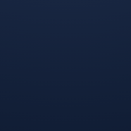
戴
组
rome-pc.it.com
G9WfEwF1sEoKn1cDa 】转错请联系TG:@TrxEm
Yh5T36CdRQ17PVQ9o】转错请联系TG:@TrxEm
KhE3DeStafGNpry7】转错请联系TeleGram:【@TrxEm】