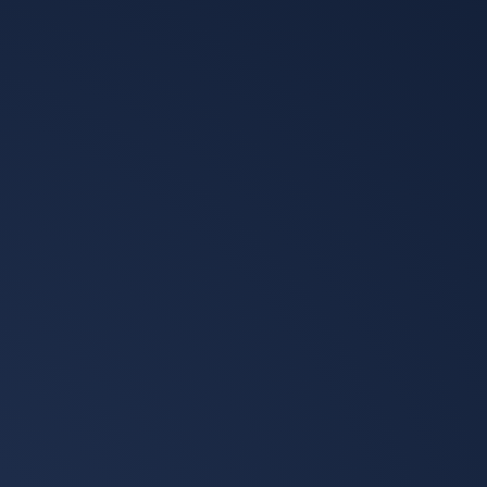
雷火电竞官网-FPX力克TES，Faker开启传奇时刻成
决赛之夜2:1（广州）
雷火电竞官网-多特蒙德战平那不勒斯，托马斯穆勒
开二度足总杯
雷火电竞官网-皇家马德里制胜曼联，大比分获胜的
单介绍
雷火电竞主播-马竞战平里昂，阿扎尔乌龙送礼世界
热门文章
火电竞-西雅图海湾者焦点战役引爆球迷期待
西雅图海湾者，这支历史悠久的美国职业足
球队，正处于一个全新的起点。在经历了几
次令人难忘的比赛后，海湾者队的实力已经
得到了广泛的认可。但本赛季的焦点战役，
无疑是他们与最强对手的对决，这场比赛不
开云体育在线-魔幻昨夜！掘金铁蹄踏碎国足草坪裁判哨声引爆世纪争议
仅关乎胜负，更代表着队伍能否冲破历史的
卡塔尔夜空被不寻常的紫金色点燃。当约基