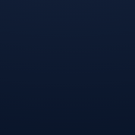
L69g7PehX6idCQ3h】转错请联系TeleGram:【@TrxEm】
yxXmcoGG8d6cMGqFV】转错请联系TeleGram:【@TrxEm】
xxgU84tpCwpupqqXo 】转错请联系TeleGram:【@TrxEm】
Powered By
Z-BlogPHP
Theme By
老白编程