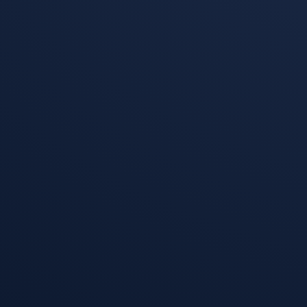
提交评论
WPS下载
发表于 5个月前
支持楼上的！https://l-wps.it.com
谷歌浏览器
发表于 5个月前
我默默的回帖，从不声张！https://www.ch
trx能量租赁
发表于 3个月前
u地址转错 【 TA42UPAC35FTwtgTi
节省TRX手续费
发表于 2个月前
u地址转错 【TBUBatDVE6qPdirh1
trx能量机器人
发表于 2个月前
u地址转错 【TR2mqCMiEHiqF2wzwd