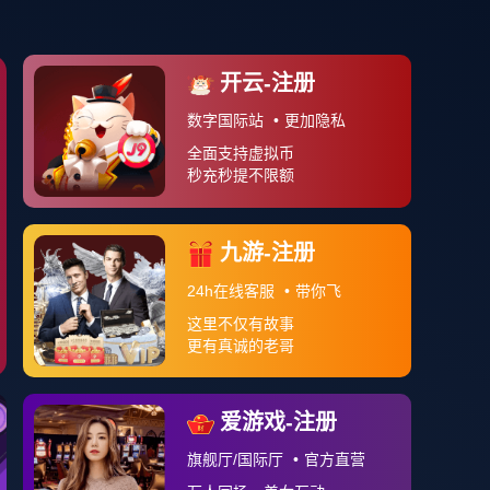
雷火电竞
231
0
文章数
评论数
近文章
雷火电竞亚洲先驱-当印加战吼撕裂墨美苍穹，秘鲁
钢铁牢笼，与三笘薰一个人的世界杯开幕战
2026.08.05
雷火电竞简介-沙漠绿茵的红色风暴，2026世界杯A
焦点战，越南以血性撕碎卡塔尔，德容铸就中场王