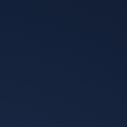
洛化身救世奇兵
雷火电竞简介-曼城战平那不勒斯，姆巴佩乌龙送礼
甲
开云体育入口-NBA｜国米双星闪耀，命运十字路口
双重奏！
雷火电竞网址-北欧童话再续，佩德里魔法点亮2026
界杯，丹麦铁骑踏破枫叶之国
热门文章
火电竞-西雅图海湾者焦点战役引爆球迷期待
西雅图海湾者，这支历史悠久的美国职业足
球队，正处于一个全新的起点。在经历了几
次令人难忘的比赛后，海湾者队的实力已经
得到了广泛的认可。但本赛季的焦点战役，
无疑是他们与最强对手的对决，这场比赛不
开云体育在线-魔幻昨夜！掘金铁蹄踏碎国足草坪裁判哨声引爆世纪争议
仅关乎胜负，更代表着队伍能否冲破历史的
卡塔尔夜空被不寻常的紫金色点燃。当约基
局限，打破对手的挑战，走向新的高峰。赛
奇2米13的身影站在中圈开球时，哈达迪体
季开始以来，西雅图海湾者在联赛中的表现