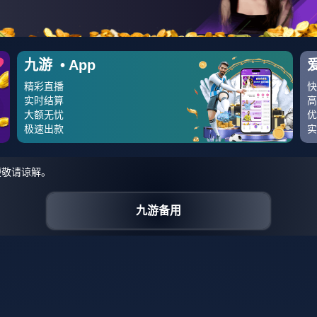
德甲豪门拜仁慕尼黑的表现非常出色，他为俱乐部赢得了两
岁的奥地利国脚被认为是当今足坛上最好的后卫之一，近两
旧非常出色但是阿拉巴已经宣布不与拜仁续约合同，他准备
史最佳球员之一来到我们的联赛”巴萨俱乐部则发表声明
并尊重梅西的决定”告别大巴黎2023年6月，球王梅西正式
赛季法甲最后一轮比赛中，提前夺冠的大巴黎在主场以2
场
后，很多人认为巴黎圣日尔曼的阵容空前强大，拥有内马尔
题
到恐惧，但是姆巴佩很可能会在不久后离开巴黎圣日耳曼，
是在内马尔和梅西之下，加上他对皇家马德里的向往，姆巴
距
6