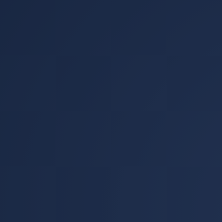
北京时间11月22日，欧足联官网公布了年度
产生来自皇马的11人上榜，巴黎圣日耳曼和
3人，切尔西1人，阿森纳0人桑切斯坎特伊瓜
兹拉坦·伊布拉西莫维奇Zlatan Ibrahim
耳曼足球俱乐部，曾效力于巴塞罗那尤文图斯
过1米9的高中锋，伊布的头球功力并不十分