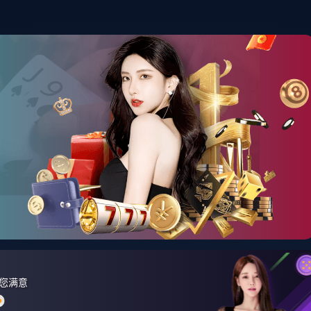
体育新闻
IOS功能介绍
雷火电竞
圣日耳曼，拉莫斯乌龙送礼亚洲杯的简单
拉莫斯这样欧战经验无比丰富的核心，他们很大概率能在未来两
巴黎在梅西转会的事情上给足了排面，除了全球官推放出欢迎六
最
西拉莫斯这样欧战经验无比丰富的核心，他们很大概率能在
拆桥的巴萨，巴黎在梅西转会的事情上给足了排面，除了全
的
了8月10日的埃菲尔铁塔相对于拉波尔塔的算计，大巴黎
月20日他是当代最杰出的年轻球员之一姆巴佩开始职业足球生
组
黎圣日耳曼足球俱乐部他在俱乐部层面上取得了许多成就，
座
家队中展现出色的表现，帮助法国赢得了2018年世界杯冠