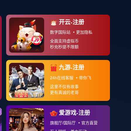
雷火电竞
231
0
文章数
评论数
近文章
雷火电竞亚洲先驱-当印加战吼撕裂墨美苍穹，秘鲁
钢铁牢笼，与三笘薰一个人的世界杯开幕战
2026.08.05
雷火电竞简介-沙漠绿茵的红色风暴，2026世界杯A
焦点战，越南以血性撕碎卡塔尔，德容铸就中场王