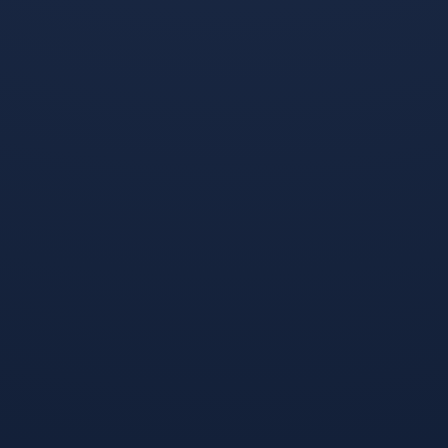
扫一扫在手机阅读、分享本文
界杯
下一篇：
雷火电竞官网-皇家马德里制胜曼联，大比分获胜的简单介绍
雷火电竞简介-沙漠绿茵的红色风暴，2026世界杯A组焦点战，越南以血性撕碎卡塔尔，德容铸就中场王座
雷火电竞-蓝衣军团的统治力，费利克斯演绎个人英雄主义，意大利完胜芬兰锁定B组出线权
比分时，
2026年世界杯B组的这场焦点战,赛前曾被媒体渲
场的穹
染为“死亡之组的天王山之战”，芬兰队带着北欧
越南球
足球特有的韧性与纪律性踏上球场，他们曾幻想
杯小组赛
用钢铁防线拖慢意大利的节奏，甚至寄希望于定
雷火电竞-宿命的对决，2026世界杯D组风暴中的挪威铁骑与佩德里的不朽星光
雷火电竞app-迪亚斯导演绿茵史诗，瑞士军刀绝地出鞘，逆转乌兹别克斯坦锁定E组出线权
界预判
位球偷袭，当主裁判的哨声在多哈的夜空下响起
D组，这
E组死亡之组的暗涌 2026年世界杯E组的出线形
，卡塔
时，所有人很快明白——这是一场属于一个人的
球热议
势，在开赛前便被外界称为“最不可预测的迷
联
表演，而这个人，让整场比赛成为了一部个人英
眼，挪
局”，瑞士、乌兹别克斯坦、墨西哥与葡萄牙四支
，在赛
雄主义的史诗。 他的名字叫费利克斯。 比赛仅
风格迥
风格迥异的球队，各自握有独特的战术密码，而
队用一
仅进行了11分钟,意大利发动了一次极具穿透力的
雷火电竞网站-首先，我们来扩展思维，拟定文章标题
雷火电竞下载-黑马之争的碾压预言，2026世界杯，范戴克如何让加纳击碎乌兹别克斯坦的冷门梦
场无法
瑞士与乌兹别克斯坦的这场焦点战，更像是一场
。 比赛
进攻，左后卫斯皮纳佐拉高速插上，在边路送出
密钟
2026年世界杯的赛程表刚刚出炉，球迷们便迫不
组故事
风格对冲的极端实验——欧洲铁血防线对阵中亚
...
低平传中，皮球穿越了芬兰三名后卫的缝隙，
世界杯E
及待地在一场“非传统豪门”的对决上画下了红圈
里的闪
新锐风暴,精密齿轮碰撞奔放野性。 当乌兹别克
费...
学，让
——加纳对阵乌兹别克斯坦，表面上看，这是一
组赛向来
斯坦在第23分钟由拉希莫夫轰入一记世界波时，