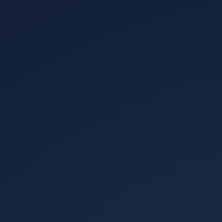
德约科维奇获得过美国美网英国温网法国法
师赛的冠军 德约科维奇在2008年澳网夺得
贯丰收年，他在当年斩获了澳网温网和美网，
男单冠军，成为获得澳网。
德约科维奇共获得了20个大满贯冠军德约科
其中最为引人注目的便是他在大满贯赛事中
布尔登网球锦标赛美国网球公开赛法国网球
大。
直到五年之后，德约科维奇终于拿到了首个法
完胜梅德韦杰夫，拿到个人职业生涯的第18
涯是非常伟大和传奇的二德约科维奇是目前
的位置，德约科维奇的打法非常的凶悍。
在2011年的澳大利亚网球公开赛上，塞尔
雷，德约科维奇以一场30的胜利，即6462