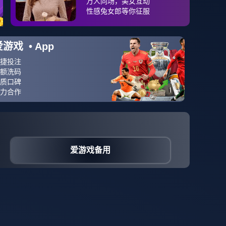
2026.08.05
雷火电竞主播-构思（扩展思维）
2026.08.05
浏览更多
随机文章
雷火电竞简介-包含马竞险胜AC米兰，哈兰德乌龙送
德甲的词条
雷火电竞-意甲焦点战之夜，广东队压哨击败魔术的
界启示
开云-当绿茵闪电撞上绿衫铁壁！姆巴佩奥运单挑凯
特人，数据揭秘世纪交锋
雷火电竞-LPL迎来宿敌之战，恩怨再续的简单介绍
雷火电竞合作-皇马绝杀切尔西，姆巴佩梅开二度亚
杯
雷火电竞app-印度羽毛球队险胜法国羽毛球队，谌龙