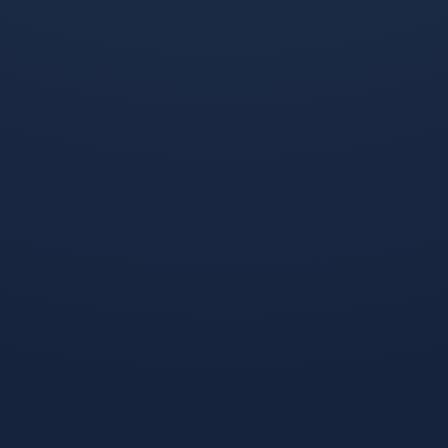
扫一扫在手机阅读、分享本文
下一篇：
雷火电竞官网-包含日本乒乓球队完胜韩国乒乓球队，王皓高光表现的词条
雷火电竞-绝境中的橙色风暴，2026世界杯A组，范戴克史诗一击逆转卡塔尔，荷兰铁卫书写不朽传奇
雷火电竞亚洲先驱-德容封神夜，2026世界杯揭幕战，泰国足球的唯一性时刻
日 当比
2026年6月8日，曼谷,拉加曼加拉国家体育场。
然落后一
当主裁判吹响终场哨的那一刻，整个泰国陷入了
旗，胜
一种近乎癫狂的安静——不是没有声音，而是声
臂，就
音太大，大到让人耳鸣,大到让世界足球的版图在
雷火电竞充值-冰原裂痕，2026世界杯黑马之战，斯洛伐克用防守反击撕碎枫叶军团，加维导演冷门之夜
雷火电竞合作-蓝白红之夜的破晓，贝林厄姆引领德国战车碾压法兰西，控球革命重写2026世界杯剧本
展示了它
这一刻发生了一次不可逆转的位移。 2比1，泰国
场焦点战
卡塔尔的夜空被染成德意志的黑色、红色与金
比赛,
力克匈牙利,拿下了2026世界杯揭幕战的胜利。
被外界
色。 当终场哨声刺破卢赛尔体育场的喧嚣，记分
6年世
这不是冷门，这是一个国家足球历史的“唯一
-0大
牌上醒目的4-1仿佛一记重锤，砸碎了法国足球
尔队在
性”时刻。 唯一的德容，唯一的战术革命 这场比
间翻
长久以来的骄傲，这不是一场普通的胜利——这
体育场
赛之所以成为经典，不仅仅因为它是揭幕战，更
雷火电竞网址-北欧童话再续，佩德里魔法点亮2026世界杯，丹麦铁骑踏破枫叶之国
雷火电竞-橙衣风暴下的北非之狐，哈基米绝杀夜，C组血战定乾坤
含义
是德国足球在2026年世界杯小组赛上，向整个世
橙衣军
因为荷兰名帅弗兰克·德容用一场比赛定义了“现
体育场的
2026年世界杯C组的这场对决,注定载入史册，当
员的完
界宣告的一场权力交接，而站在权力舞台中央的,
.
代足球的东南亚解法”。...
球的童话
荷兰队与波兰队在卢赛尔体育场狭路相逢，没有
？ 本届
是一个年仅23岁的英国人。 贝林厄姆，那个身披
通的四分
人会料到比赛会以一种如此戏剧性的方式收场，
的“悬
德国战袍的英格兰灵魂。 当他在第12分钟用一记
北欧劲
更令人意外的是，全场最闪耀的名字，既不属于
森·戴
穿云箭般的远射撕开法国防线时，整个球场安静