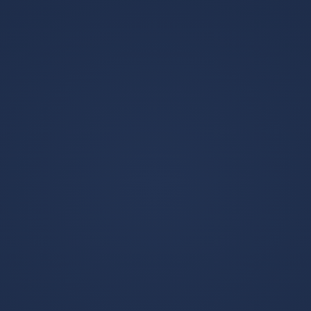
的
月17日开始，至1月29日在澳大利亚墨尔本举行，为期两周男
击败2号种子纳达尔，成功卫冕女单冠军3号种子阿扎伦卡6360
组
马泰克特卡乌635710。
座
匪
6
6
死
曲
戴