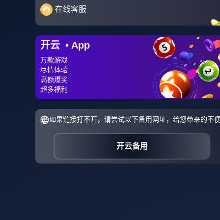
双方。
澳大利亚网球公开赛的经典赛事包括以下几
德约科维奇在这场比赛中成功击败了纳达尔
冠军赛青春无敌的准90后选手阿扎伦卡表现
象深刻。
综上所述，诺瓦克·德约科维奇通过赢得签证
利亚网球公开赛然而，他是否能最终参赛还
引发了国际社会的广泛关注。
塞尔维亚的德约科维奇在2021年澳大利亚
2008年起开始参加澳网，并且在此期间取得
劲对手，最终在决赛中以3比0的比分战胜了
军他的胜利。
诺瓦克·德约科维奇签证第二次被取消，被驱逐
军和世界排名第一的男子网球运动员，近期
即将举行的重要赛事一签证首次被取消及上诉
其未接种。