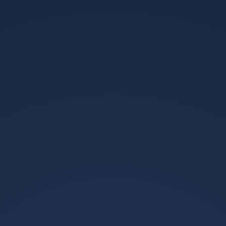
得澳网男单冠军德约科维奇在2011年的澳网比赛中。
注的选手主要包括中国选手李娜瑞士选手费德勒以及塞尔维亚
年澳网中首次进入大满贯决赛，这是中国网球和亚洲网球的里
斯获得亚军，但李娜的表现已经打破了中国网球的零突破，
的遭遇表示关注有消息指出，持有与德约相同签证和医疗豁
运动员的姓名并未被公开这一信息引发了对于澳大利亚海关
三公众舆论的反应 德约科维奇作为世界排名第一的网球选
戏戴维斯杯世界组决赛战罢，原本落后的塞尔维亚凭借德约科维
5日的表赛中连下两分，以32实现精彩逆转，首夺戴维斯杯冠
公开赛第一场男单半决赛，德约科维奇用了整整3个小时以7637
и#x045B，Novak #x0110okovi#x0107，听 文件播
瓦克·乔科维奇1，塞尔维亚职业网球运动员2003年，截至目
得澳大利亚网球公开赛男单冠军，成为塞尔维亚首位大满贯冠