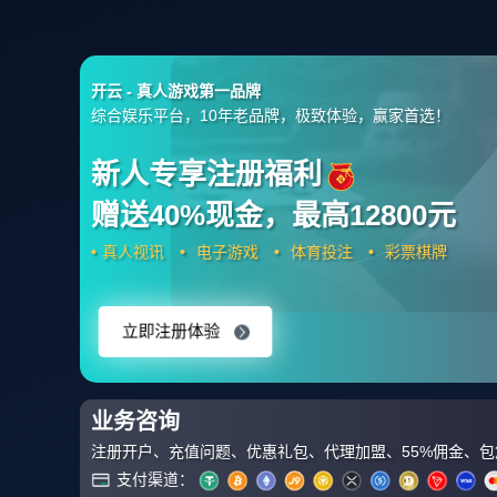
首页
直播下载
正文
首页
直播下载
雷火电竞app-欧洲网球队强
的简单介绍
雷火电竞
2025-10-14
阅读:443
评论:6
在2012年的澳大利亚网球公开赛男单决赛中
了澳网男子单打比赛的最长用时纪录费德勒在温布尔
了纳达尔，这是费德勒最长用时...
在2012年的澳大利亚网球公开赛男单决赛中
钟，刷新了澳网男子单打比赛的最长用时纪录
时41分钟，以32击败了纳达尔，这是费德勒
的澳大利亚网球公开赛男单决赛中，对阵。
在男单方面，自半决赛开始，每场比赛都堪
被誉为史诗般的对决女单方面，青春无敌的准
涅佐娃兹沃娜列娃逆转意大利组合埃拉尼文