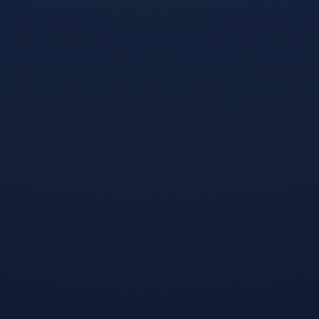
丹麦足
橙色军团的德佩，也非波兰神锋莱万多夫斯基，
捧为“最
了整整三秒，那不是进球的欢呼——那是震惊，
个夜
而是摩洛哥人的骄傲——阿什拉夫·哈基米。 上
法国门将迈尼昂的指尖甚至未能触及皮球，它
—佩德
半场：橙衣军团的完美风暴 比赛从一开始就呈现
像...
几乎没有
出荷兰式的统治力,范加尔麾下的这支荷兰队，摒
赛三战
弃了以往“全攻全守”的激进，转而追求一种更具
，他们
效率的控制型打法，第12分钟，德容在中场策动
攻势，一脚精准的斜传撕开了波兰人的防线，...
om
2rgsWvQwx6**Fk4m5 】转错请联系TG:@TrxEm