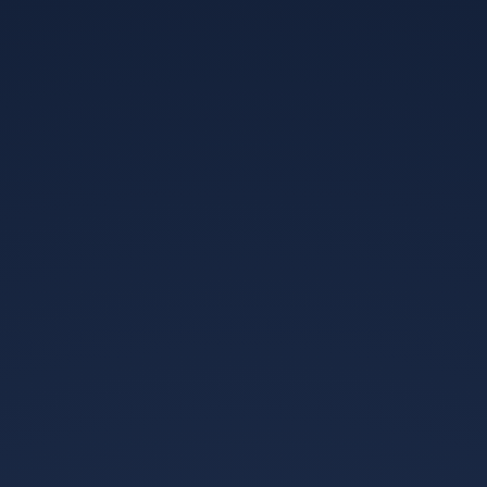
爆
网澳大利亚澳网等四大公开赛冠军，还曾获得过中国上海大
职业生涯首个大满贯，三年后的2011年是德约科维奇的大满
迄今为止德约科维奇共夺得17个大满贯，其中有8个澳网
曲
的
维奇，这位塞尔维亚的网球巨星，在职业生涯中屡创佳绩，
的卓越表现大满贯，作为网球界最高荣誉的象征，包括了温
6
公开赛和澳大利亚网球公开赛这四项赛事德约科维奇在这四
雷
网冠军，成功完成全满贯的壮举2021年，德约科维奇再次
个大满贯，从这些履历上看，毫无疑问地，德约科维奇的生
世界上最强的网球选手德约科维奇在世界网坛现排名在第一
维亚选手德约科维奇展现了卓越的网球技艺面对强劲的对手穆
和63的比分，成功摘得桂冠这场比赛不仅标志着德约科维奇职